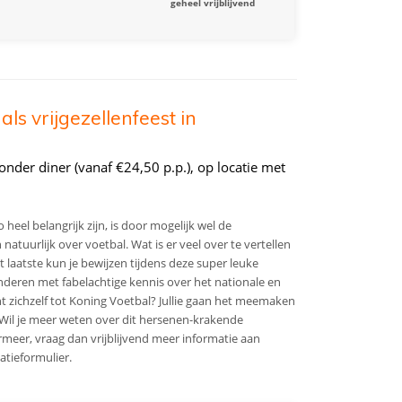
geheel vrijblijvend
ls vrijgezellenfeest in
nder diner (vanaf €24,50 p.p.), op locatie met
o heel belangrijk zijn, is door mogelijk wel de
atuurlijk over voetbal. Wat is er veel over te vertellen
 laatste kun je bewijzen tijdens deze super leuke
 anderen met fabelachtige kennis over het nationale en
t zichzelf tot Koning Voetbal? Jullie gaan het meemaken
Wil je meer weten over dit hersenen-krakende
ermeer, vraag dan vrijblijvend meer informatie aan
tieformulier.