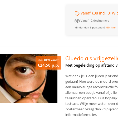
Vanaf €38 incl. BTW p
Vanaf 12 deelnemers
Minder dan 6 personen?
klik hier
Cluedo als vrijgezel
incl. BTW vanaf
€24,50 p.p.
Met begeleiding op afstand va
Wat denk je? Gaan jij een je vrie
gedaan? Hoe werd de moord precie
een nauwkeurige reconstructie fo
allemaal een beetje vanaf of julli
te kunnen opereren. Dus hopelijk 
testcase.
Wil je meer weten over d
Zoetermeer, vraag dan vrijblijve
informatieformulier.