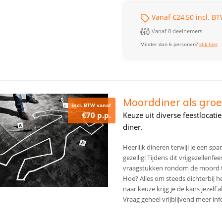
Vanaf €24,50 incl. BT
Vanaf 8 deelnemers
Minder dan 6 personen?
klik hier
Moorddiner als groe
incl. BTW vanaf
€70 p.p.
Keuze uit diverse feestlocaties
diner.
Heerlijk dineren terwijl je een s
gezellig! Tijdens dit vrijgezellenf
vraagstukken rondom de moord t
Hoe? Alles om steeds dichterbij 
naar keuze krijg je de kans jezelf
Vraag geheel vrijblijvend meer in