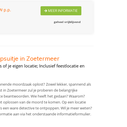
W p.p.
MEER INFORMATIE
geheel vrijblijvend
psuitje in Zoetermeer
 of je eigen locatie; Inclusief feestlocatie en
pannende moordzaak oplost? Zowel lekker, spannend als
eest in Zoetermeer zul je proberen de belangrijke
e beantwoorden. Wie heeft het gedaan? Waarom?
het oplossen van de moord te komen. Op een locatie
 als een ware detective te ontpoppen. Wil je meer weten?
formatie aan via het onderstaande informatieformulier.