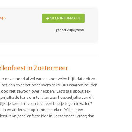
.p.
MEER INFORMATIE
geheel vrijblijvend
ellenfeest in Zoetermeer
r onze mond al vol van en voor velen blijft dat ook zo
n het dan over het onderwerp seks. Dus waarom zouden
st ook niet gewoon over hebben? Let's talk about sex!
en jullie de kans om te laten zien hoeveel jullie van dit
ijkt je kennis niveau toch een beetje tegen te vallen?
t een en ander van op kunnen steken.
Wil je meer
eksquiz vrijgezellenfeest idee in Zoetermeer? Vraag dan