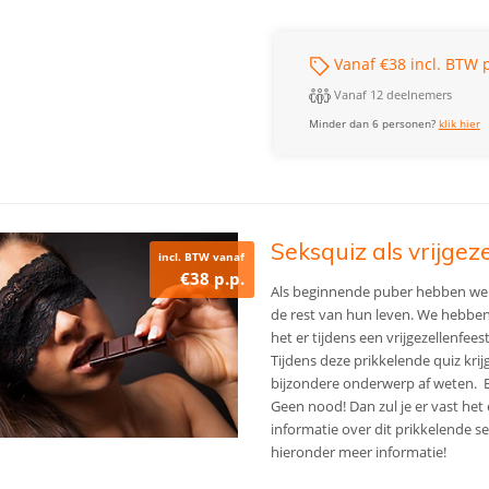
Vanaf €38 incl. BTW p
Vanaf 12 deelnemers
Minder dan 6 personen?
klik hier
Seksquiz als vrijgez
incl. BTW vanaf
€38 p.p.
Als beginnende puber hebben we e
de rest van hun leven. We hebbe
het er tijdens een vrijgezellenfee
Tijdens deze prikkelende quiz krijg
bijzondere onderwerp af weten. Bl
Geen nood! Dan zul je er vast he
informatie over dit prikkelende s
hieronder meer informatie!