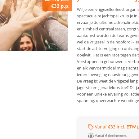
€33 p.p.
Wil je een vrijgezellenfeest organ
spectaculaire jachtspel kruip je i
ervaar je de ultieme adrenalinekic
en slimheid centraal staan, zorgt 
aankomst worden de teams gevorm
wel de vrijgezel in de hoofdrol – 
start de achtervolging en ontvang
doelwit. Het is een race tegen de 
Verstoppen in gebouwen is verbod
en elk vervoermiddel mag slechts
iedere beweging nauwkeurig gevo
De vraag is: weet de vrijgezel lang
jagersteam genadeloos toe? Dit ja
voor een unieke ervaring vol actie
spanning, onverwachte wendingen 
Vanaf €33 incl. BTW p
Vanaf 6 deelnemers