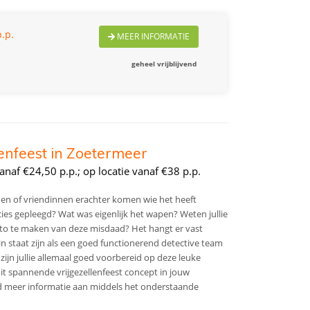
.p.
MEER INFORMATIE
geheel vrijblijvend
lenfeest in Zoetermeer
naf €24,50 p.p.; op locatie vanaf €38 p.p.
nden of vriendinnen erachter komen wie het heeft
s gepleegd? Wat was eigenlijk het wapen? Weten jullie
to te maken van deze misdaad? Het hangt er vast
e in staat zijn als een goed functionerend detective team
zijn jullie allemaal goed voorbereid op deze leuke
it spannende vrijgezellenfeest concept in jouw
nd meer informatie aan middels het onderstaande