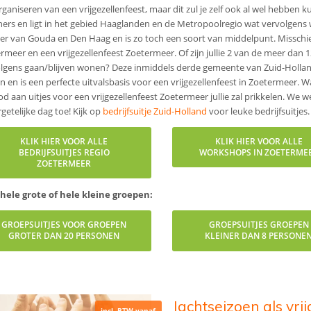
rganiseren van een vrijgezellenfeest, maar dit zul je zelf ook al wel hebbe
ers en ligt in het gebied Haaglanden en de Metropoolregio wat vervolgens we
ver van Gouda en Den Haag en is zo toch een soort van middelpunt. Missch
rmeer en een vrijgezellenfeest Zoetermeer. Of zijn jullie 2 van de meer dan
lgens gaan/blijven wonen? Deze inmiddels derde gemeente van Zuid-Holland 
n en is een perfecte uitvalsbasis voor een vrijgezellenfeest in Zoetermeer. 
d aan uitjes voor een vrijgezellenfeest Zoetermeer jullie zal prikkelen. We 
getelijke dag toe! Kijk op
bedrijfsuitje Zuid-Holland
voor leuke bedrijfsuitjes.
KLIK HIER VOOR ALLE
KLIK HIER VOOR ALLE
BEDRIJFSUITJES REGIO
WORKSHOPS IN ZOETERME
ZOETERMEER
hele grote of hele kleine groepen:
GROEPSUITJES VOOR GROEPEN
GROEPSUITJES GROEPEN
GROTER DAN 20 PERSONEN
KLEINER DAN 8 PERSONE
Jachtseizoen als vri
incl. BTW vanaf