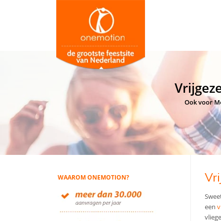
Vrijgez
Ook voor Mo
Vr
WAAROM ONEMOTION?
Sweet
een
v
vlieg