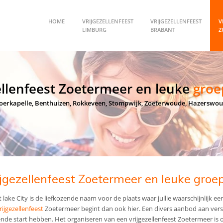
HOME
VRIJGEZELLENFEEST
VRIJGEZELLENFEEST
V
LIMBURG
BRABANT
Z
ellenfeest Zoetermeer en leuke
groe
erkapelle, Benthuizen, Rokkeveen, Stompwijk, Zoeterwoude, Hazerswou
ijgezellenfeest Zoetermeer en leuke groep
 lake City is de liefkozende naam voor de plaats waar jullie waarschijnlijk e
rijgezellenfeest
Zoetermeer begint dan ook hier. Een divers aanbod aan versch
ende start hebben. Het organiseren van een vrijgezellenfeest Zoetermeer is o