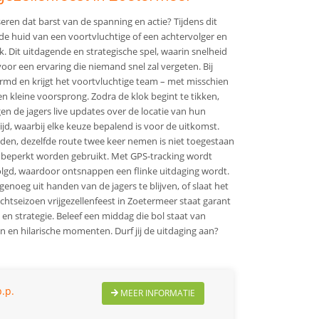
iseren dat barst van de spanning en actie? Tijdens dit
n de huid van een voortvluchtige of een achtervolger en
k. Dit uitdagende en strategische spel, waarin snelheid
voor een ervaring die niemand snel zal vergeten. Bij
d en krijgt het voortvluchtige team – met misschien
een kleine voorsprong. Zodra de klok begint te tikken,
en de jagers live updates over de locatie van hun
tijd, waarbij elke keuze bepalend is voor de uitkomst.
en, dezelfde route twee keer nemen is niet toegestaan
 beperkt worden gebruikt. Met GPS-tracking wordt
lgd, waardoor ontsnappen een flinke uitdaging wordt.
 genoeg uit handen van de jagers te blijven, of slaat het
chtseizoen vrijgezellenfeest in Zoetermeer staat garant
 en strategie. Beleef een middag die bol staat van
en hilarische momenten. Durf jij de uitdaging aan?
.p.
MEER INFORMATIE