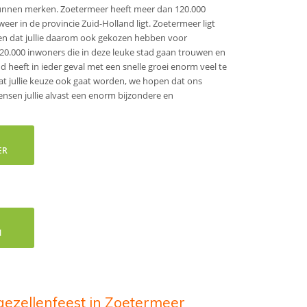
n kunnen merken. Zoetermeer heeft meer dan 120.000
er in de provincie Zuid-Holland ligt. Zoetermeer ligt
ien dat jullie daarom ook gekozen hebben voor
 120.000 inwoners die in deze leuke stad gaan trouwen en
heeft in ieder geval met een snelle groei enorm veel te
Wat jullie keuze ook gaat worden, we hopen dat ons
wensen jullie alvast een enorm bijzondere en
ER
N
jgezellenfeest in Zoetermeer