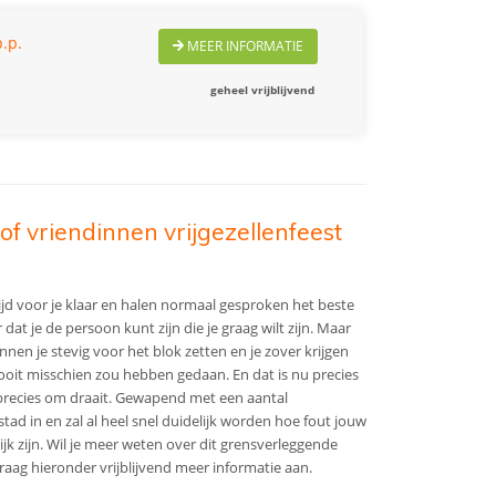
.p.
MEER INFORMATIE
geheel vrijblijvend
of vriendinnen vrijgezellenfeest
ijd voor je klaar en halen normaal gesproken het beste
dat je de persoon kunt zijn die je graag wilt zijn. Maar
nen je stevig voor het blok zetten en je zover krijgen
nooit misschien zou hebben gedaan. En dat is nu precies
t precies om draait. Gewapend met een aantal
tad in en zal al heel snel duidelijk worden hoe fout jouw
jk zijn. Wil je meer weten over dit grensverleggende
raag hieronder vrijblijvend meer informatie aan.