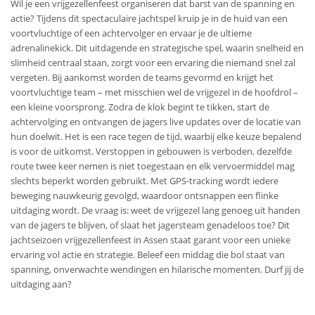
Wil je een vrijgezellenfeest organiseren dat barst van de spanning en
actie? Tijdens dit spectaculaire jachtspel kruip je in de huid van een
voortvluchtige of een achtervolger en ervaar je de ultieme
adrenalinekick. Dit uitdagende en strategische spel, waarin snelheid en
slimheid centraal staan, zorgt voor een ervaring die niemand snel zal
vergeten. Bij aankomst worden de teams gevormd en krijgt het
voortvluchtige team – met misschien wel de vrijgezel in de hoofdrol –
een kleine voorsprong. Zodra de klok begint te tikken, start de
achtervolging en ontvangen de jagers live updates over de locatie van
hun doelwit. Het is een race tegen de tijd, waarbij elke keuze bepalend
is voor de uitkomst. Verstoppen in gebouwen is verboden, dezelfde
route twee keer nemen is niet toegestaan en elk vervoermiddel mag
slechts beperkt worden gebruikt. Met GPS-tracking wordt iedere
beweging nauwkeurig gevolgd, waardoor ontsnappen een flinke
uitdaging wordt. De vraag is: weet de vrijgezel lang genoeg uit handen
van de jagers te blijven, of slaat het jagersteam genadeloos toe? Dit
jachtseizoen vrijgezellenfeest in Assen staat garant voor een unieke
ervaring vol actie en strategie. Beleef een middag die bol staat van
spanning, onverwachte wendingen en hilarische momenten. Durf jij de
uitdaging aan?