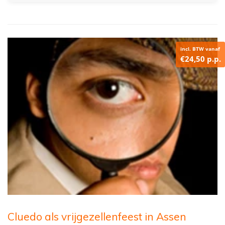
incl. BTW vanaf
€24,50 p.p.
Cluedo als vrijgezellenfeest in Assen