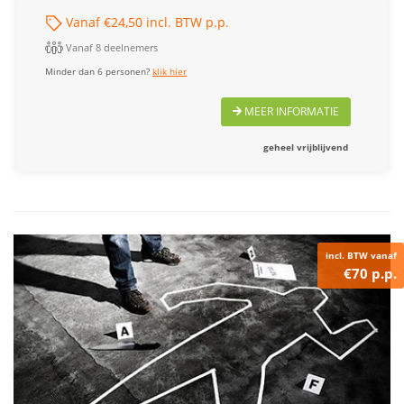
Vanaf €24,50 incl. BTW p.p.
Vanaf 8 deelnemers
Minder dan 6 personen?
klik hier
MEER INFORMATIE
geheel vrijblijvend
incl. BTW vanaf
€70 p.p.