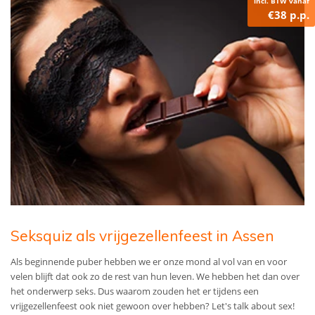
incl. BTW vanaf
€38 p.p.
Seksquiz als vrijgezellenfeest in Assen
Als beginnende puber hebben we er onze mond al vol van en voor
velen blijft dat ook zo de rest van hun leven. We hebben het dan over
het onderwerp seks. Dus waarom zouden het er tijdens een
vrijgezellenfeest ook niet gewoon over hebben? Let's talk about sex!