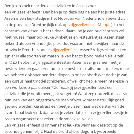
Ben je op zoek naar leuke activiteiten in Assen voor
een
vrijgezellenfeest
? Dan ben je op deze pagina aan het juiste adres.
Assen is een leuk stadje in het Noorden van Nederland en bevind zich
in de provincie Drenthe (kijk ook op
vrijgezellenfeest Meppel
). In het
centrum van Assen is het te doen, daar vind je een oud centrum vol
met musea, maar ook leuke winkeltjes en restaurantjes. Assen staat
bekend als een vriendelijke plek, dus waarom niet uitwijken naar de
provincie Drenthe voor je
vrijgezellenfeest
Assen
? Vrijgezellenfeesten
zijn er in alle soorten en maten. Je kan het zo bond maken als je zelf
wilt! Zo hebben wij
vrijgezellenfeesten Assen
waar jij samen met je
beste vrienden gaat leren hoe je de beste cocktails moet maken, maar
we hebben ook spannendere dingen in ons aanbod! Wat dacht je van
een cursus naaktmodel schilderen, of wellicht heb je meer interesse in
een workshop paaldansen? Zo maak jij je
vrijgezellenfeest
een
activiteit die je nooit meer gaat vergeten! Want zeg nou zelf, de laatste
minuten van een ongetrouwde man of vrouw moet natuurlijk goed
gevierd worden! Ga alvast een beetje vissen naar wat de ster van de
avond zoal leuk vind, dan weet je zeker dat je een
vrijgezellenfeestje in
Assen
organiseert dat zeker in de smaak zal vallen.
Een
vrijgezellenfeest
is immens het leukste wanneer deze tot op de
seconde geheim blijft. Haal de bruid of bruidegom bijvoorbeeld