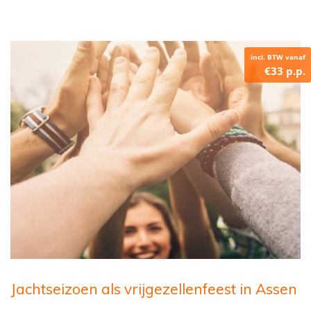
incl. BTW vanaf
€33 p.p.
Jachtseizoen als vrijgezellenfeest in Assen