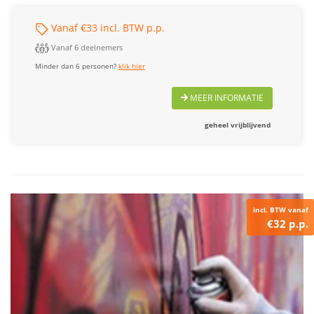
Vanaf €33 incl. BTW p.p.
Vanaf 6 deelnemers
Minder dan 6 personen?
klik hier
MEER INFORMATIE
geheel vrijblijvend
incl. BTW vanaf
€32 p.p.