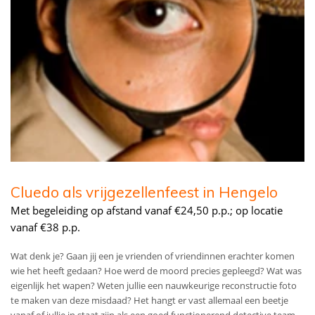
Cluedo als vrijgezellenfeest in Hengelo
Met begeleiding op afstand vanaf €24,50 p.p.; op locatie
vanaf €38 p.p.
Wat denk je? Gaan jij een je vrienden of vriendinnen erachter komen
wie het heeft gedaan? Hoe werd de moord precies gepleegd? Wat was
eigenlijk het wapen? Weten jullie een nauwkeurige reconstructie foto
te maken van deze misdaad? Het hangt er vast allemaal een beetje
vanaf of jullie in staat zijn als een goed functionerend detective team