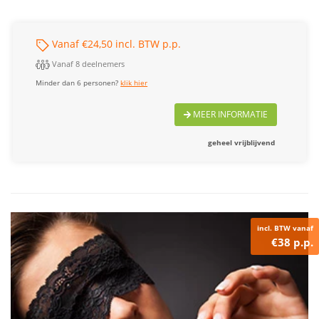
Vanaf €24,50 incl. BTW p.p.
Vanaf 8 deelnemers
Minder dan 6 personen?
klik hier
MEER INFORMATIE
geheel vrijblijvend
incl. BTW vanaf
€38 p.p.