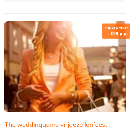
incl. BTW vanaf
€29 p.p.
The weddinggame vrijgezellenfeest