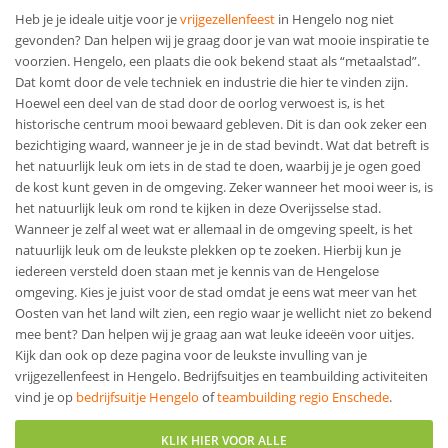
Heb je je ideale uitje voor je
vrijgezellenfeest
in Hengelo nog niet
gevonden? Dan helpen wij je graag door je van wat mooie inspiratie te
voorzien. Hengelo, een plaats die ook bekend staat als “metaalstad”.
Dat komt door de vele techniek en industrie die hier te vinden zijn.
Hoewel een deel van de stad door de oorlog verwoest is, is het
historische centrum mooi bewaard gebleven. Dit is dan ook zeker een
bezichtiging waard, wanneer je je in de stad bevindt. Wat dat betreft is
het natuurlijk leuk om iets in de stad te doen, waarbij je je ogen goed
de kost kunt geven in de omgeving. Zeker wanneer het mooi weer is, is
het natuurlijk leuk om rond te kijken in deze Overijsselse stad.
Wanneer je zelf al weet wat er allemaal in de omgeving speelt, is het
natuurlijk leuk om de leukste plekken op te zoeken. Hierbij kun je
iedereen versteld doen staan met je kennis van de Hengelose
omgeving. Kies je juist voor de stad omdat je eens wat meer van het
Oosten van het land wilt zien, een regio waar je wellicht niet zo bekend
mee bent? Dan helpen wij je graag aan wat leuke ideeën voor uitjes.
Kijk dan ook op deze pagina voor de leukste invulling van je
vrijgezellenfeest in Hengelo. Bedrijfsuitjes en teambuilding activiteiten
vind je op
bedrijfsuitje Hengelo
of
teambuilding regio Enschede
.
KLIK HIER VOOR ALLE