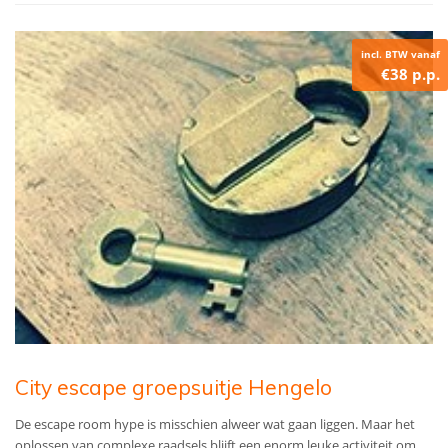
incl. BTW vanaf
€38 p.p.
City escape groepsuitje Hengelo
De escape room hype is misschien alweer wat gaan liggen. Maar het
oplossen van complexe raadsels blijft een enorm leuke activiteit om