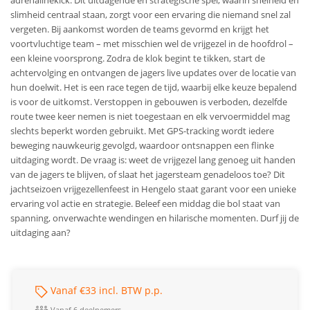
slimheid centraal staan, zorgt voor een ervaring die niemand snel zal
vergeten. Bij aankomst worden de teams gevormd en krijgt het
voortvluchtige team – met misschien wel de vrijgezel in de hoofdrol –
een kleine voorsprong. Zodra de klok begint te tikken, start de
achtervolging en ontvangen de jagers live updates over de locatie van
hun doelwit. Het is een race tegen de tijd, waarbij elke keuze bepalend
is voor de uitkomst. Verstoppen in gebouwen is verboden, dezelfde
route twee keer nemen is niet toegestaan en elk vervoermiddel mag
slechts beperkt worden gebruikt. Met GPS-tracking wordt iedere
beweging nauwkeurig gevolgd, waardoor ontsnappen een flinke
uitdaging wordt. De vraag is: weet de vrijgezel lang genoeg uit handen
van de jagers te blijven, of slaat het jagersteam genadeloos toe? Dit
jachtseizoen vrijgezellenfeest in Hengelo staat garant voor een unieke
ervaring vol actie en strategie. Beleef een middag die bol staat van
spanning, onverwachte wendingen en hilarische momenten. Durf jij de
uitdaging aan?
Vanaf €33 incl. BTW p.p.
Vanaf 6 deelnemers